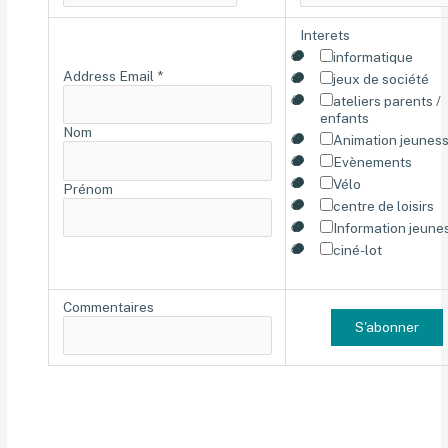
Interets
informatique
Address Email
*
jeux de société
ateliers parents /
enfants
Nom
Animation jeunes
Evènements
Vélo
Prénom
centre de loisirs
Information jeune
ciné-lot
Commentaires