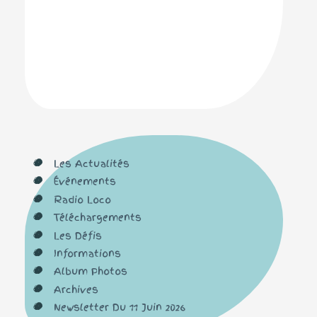
Les Actualités
Événements
Radio Loco
Téléchargements
Les Défis
Informations
Album Photos
Archives
Newsletter Du 11 Juin 2026