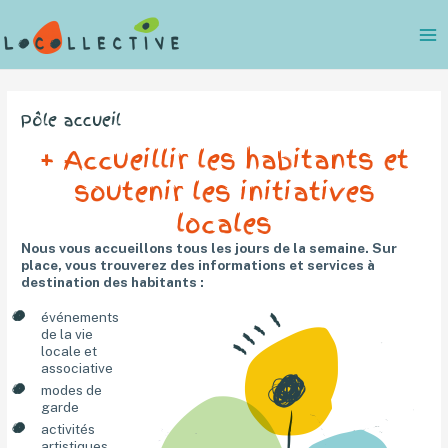
Aller
au
contenu
Pôle accueil
+ Accueillir les habitants et
soutenir les initiatives
locales
Nous vous accueillons tous les jours de la semaine. Sur
place, vous trouverez des informations et services à
destination des habitants :
événements
de la vie
locale et
associative
modes de
garde
activités
artistiques,