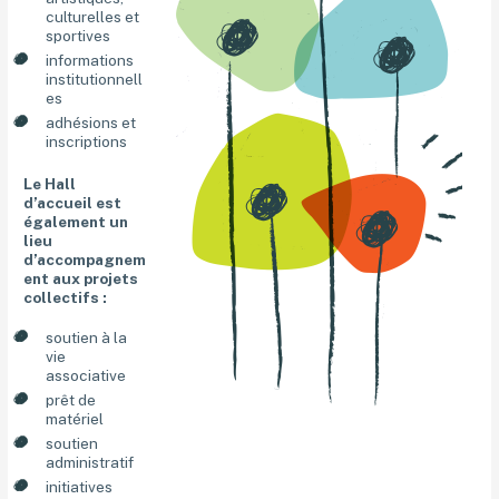
culturelles et
sportives
informations
institutionnell
es
adhésions et
inscriptions
Le Hall
d’accueil est
également un
lieu
d’accompagnem
ent aux projets
collectifs :
soutien à la
vie
associative
prêt de
matériel
soutien
administratif
initiatives